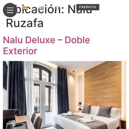
Ubicación:
Nalu
RESERVA
PRENOTA
Ruzafa
Nalu Deluxe – Doble
Exterior