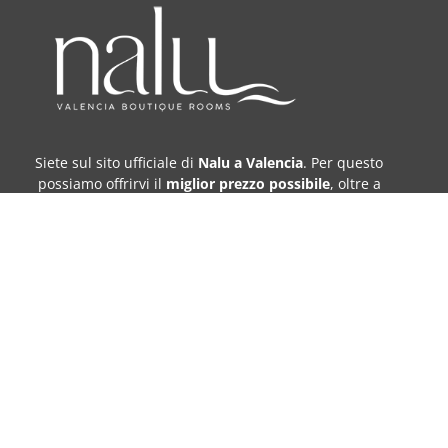
Siete sul sito ufficiale di
Nalu a Valencia
. Per questo
possiamo offrirvi il
miglior prezzo possibile
, oltre a
offerte uniche
,
prenotazione immediata e contatto
diretto
.
C/ de la Sang, 9 -1, Ciutat Vella, 46002 València,
Valencia
+34 647 879 344
info@naluvalencia.com