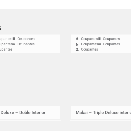
s
upantes
Ocupantes
Ocupantes
Ocupantes
upantes
Ocupantes
Ocupantes
Ocupantes
upantes
Ocupantes
 Deluxe – Doble Interior
Makai – Triple Deluxe interi