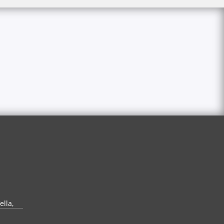
ella,