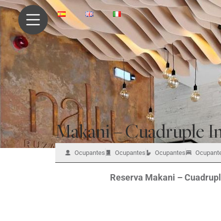
Makani – Cuadruple In
Ocupantes
Ocupantes
Ocupantes
Ocupant
Reserva Makani – Cuadruple 