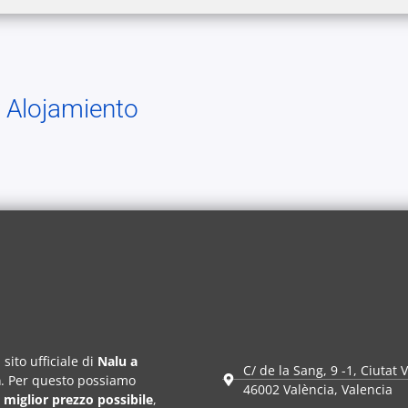
r Alojamiento
 sito ufficiale di
Nalu a
C/ de la Sang, 9 -1, Ciutat V
a
. Per questo possiamo
46002 València, Valencia
l
miglior prezzo possibile
,