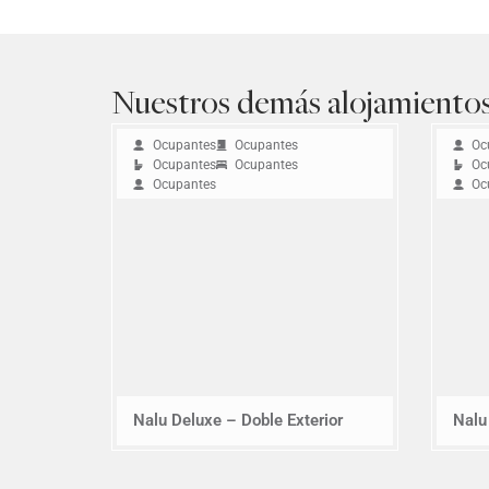
Nuestros demás alojamiento
Ocupantes
Ocupantes
Oc
Ocupantes
Ocupantes
Oc
Ocupantes
Oc
Nalu Deluxe – Doble Exterior
Nalu