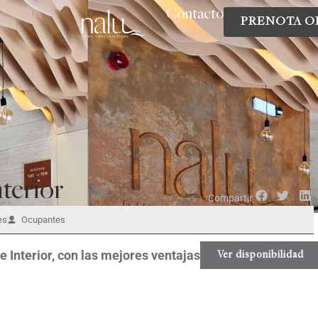
Contacto
Contacto
PRENOTA O
RESERVA A
terior
Compartir
es
Ocupantes
Interior, con las mejores ventajas
Ver disponibilidad