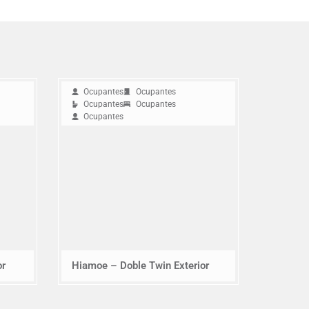
Ocupantes
Ocupantes
Ocupantes
Ocupantes
Ocupantes
or
Hiamoe – Doble Twin Exterior