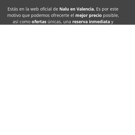
Estás en la web oficial de
Nalu en Valencia
.
Es por este
motivo que podemos ofrecerte el
mejor precio
posible,
así como
ofertas
únicas, una
reserva inmediata
y
un
trato directo
.
C/ de la Sang, 9 -1, Ciutat Vella, 46002 València,
Valencia
+34 647 879 344
info@naluvalencia.com
Nalu Valencia 2024 © Todos los derechos reservados.
Hecho
Aviso legal
Política de privacidad
Política de cookies
con ♥ por
Condiciones de reserva
Resolución de litigios
Avirato