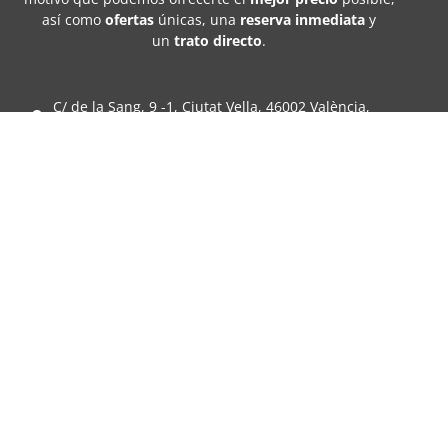
así como
ofertas
únicas, una
reserva inmediata
y
un
trato directo
.
C/ de la Sang, 9 -1, Ciutat Vella, 46002 València,
Valencia
+34 647 879 344
info@naluvalencia.com
Nalu Valencia 2024 © Todos los derechos reservados.
Hecho
Aviso legal
Política de privacidad
Política de cookies
con ♥ por
Condiciones de reserva
Resolución de litigios
Avirato